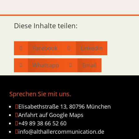
Diese Inhalte teilen:
Facebook
Linkedin


Whatsapp
Email


Sprechen Sie mit uns.
Elisabethstraße 13, 80796 München

Anfahrt auf Google Maps

+49 89 38 66 52 60

info@althallercommunication.de
