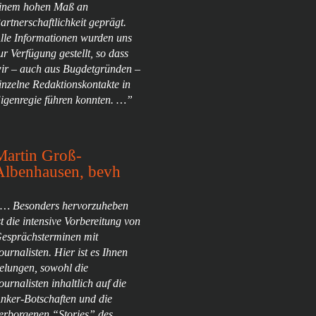
inem hohen Maß an
artnerschaftlichkeit geprägt.
lle Informationen wurden uns
ur Verfügung gestellt, so dass
ir – auch aus Bugdetgründen –
inzelne Redaktionskontakte in
igenregie führen konnten. …”
Martin Groß-
Albenhausen, bevh
… Besonders hervorzuheben
st die intensive Vorbereitung von
esprächsterminen mit
ournalisten. Hier ist es Ihnen
elungen, sowohl die
ournalisten inhaltlich auf die
nker-Botschaften und die
erborgenen “Stories” des