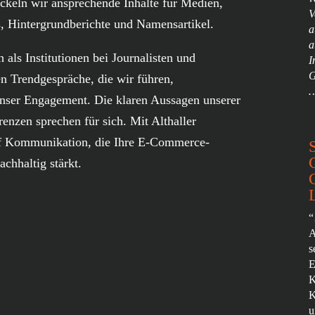
ckeln wir ansprechende Inhalte für Medien,
V
s, Hintergrundberichte und Namensartikel.
a
a
 als Institutionen bei Journalisten und
I
G
n Trendgespräche, die wir führen,
 unser Engagement. Die klaren Aussagen unserer
nzen sprechen für sich. Mit Althaller
f Kommunikation, die Ihre E-Commerce-
achhaltig stärkt.
“
A
s
E
K
K
u