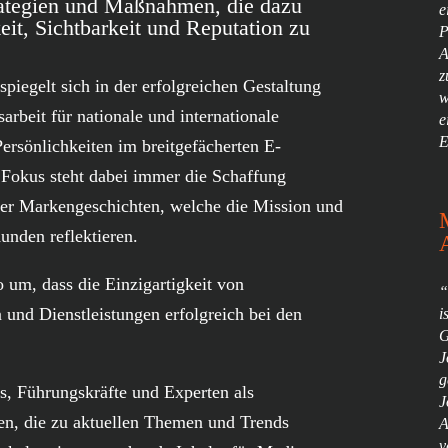
rategien und Maßnahmen, die dazu
e
it, Sichtbarkeit und Reputation zu
P
A
z
piegelt sich in der erfolgreichen Gestaltung
w
sarbeit für nationale und internationale
e
E
rsönlichkeiten im breitgefächerten E-
Fokus steht dabei immer die Schaffung
ger Markengeschichten, welche die Mission und
nden reflektieren.
 um, dass die Einzigartigkeit von
“
und Dienstleistungen erfolgreich bei den
i
G
J
g
s, Führungskräfte und Experten als
J
ren, die zu aktuellen Themen und Trends
A
v