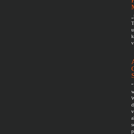
„
T
u
k
v
“
w
W
d
v
a
s
p