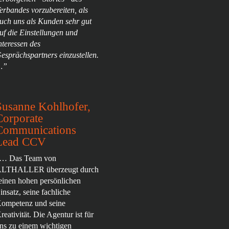
erbandes vorzubereiten, als
uch uns als Kunden sehr gut
uf die Einstellungen und
nteressen des
esprächspartners einzustellen.
…”
Susanne Kohlhofer,
Corporate
Communications
Lead CCV
… Das Team von
LTHALLER überzeugt durch
einen hohen persönlichen
insatz, seine fachliche
ompetenz und seine
reativität. Die Agentur ist für
ns zu einem wichtigen