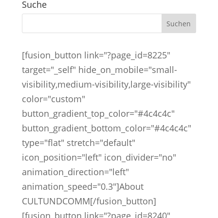
Suche
[fusion_button link="?page_id=8225"
target="_self" hide_on_mobile="small-
visibility,medium-visibility,large-visibility"
color="custom"
button_gradient_top_color="#4c4c4c"
button_gradient_bottom_color="#4c4c4c"
type="flat" stretch="default"
icon_position="left" icon_divider="no"
animation_direction="left"
animation_speed="0.3"]About
CULTUNDCOMM[/fusion_button]
[fusion_button link="?page_id=8240"