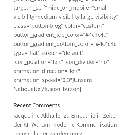
target="_self" hide_on_mobile="small-
visibility,medium-visibility,large-visibility"
class="button-blog" color="custom"
button_gradient_top_color="#4c4c4c"
button_gradient_bottom_color="#4c4c4c"
type="flat" stretch="default"
icon_position="left" icon_divider="no"
animation_direction="left"
animation_speed="0.3"]Unsere
Netiquette[/fusion_button]
Recent Comments
Jacqueline Althaller
zu
Empathie in Zeiten
der KI: Warum moderne Kommunikation
menschlicher werden muss