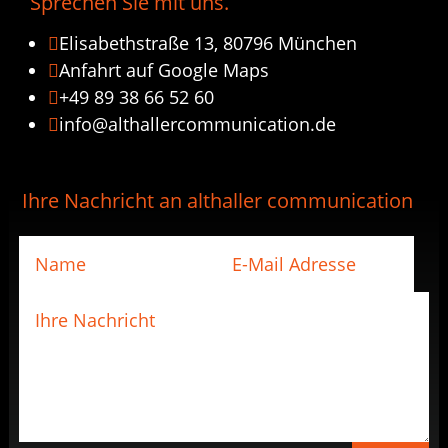
Sprechen Sie mit uns.
Elisabethstraße 13, 80796 München

Anfahrt auf Google Maps

+49 89 38 66 52 60

info@althallercommunication.de

Ihre Nachricht an althaller communication