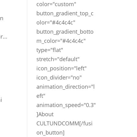
color="custom"
button_gradient_top_c
en
olor="#4c4c4c"
button_gradient_botto
...
m_color="#4c4c4c"
type="flat"
stretch="default"
icon_position="left"
icon_divider="no"
animation_direction="l
eft"
i
animation_speed="0.3"
]About
CULTUNDCOMM[/fusi
on_button]