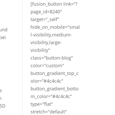
[fusion_button link="?
page_id=8240"
target="_self"
hide_on_mobile="smal
 und
l-visibility,medium-
bei
visibility,large-
visibility"
class="button-blog"
color="custom"
button_gradient_top_c
olor="#4c4c4c"
button_gradient_botto
e
m_color="#4c4c4c"
n
type="flat"
MSD
stretch="default"