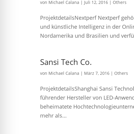
von
Michael Calana
|
Juli 12, 2016
|
Others
ProjektdetailsNextperf Nextperf gehö
und künstliche Intelligenz in der On
Nordamerika und Brasilien und verfügt
Sansi Tech Co.
von
Michael Calana
|
März 7, 2016
|
Others
ProjektdetailsShanghai Sansi Technolo
führender Hersteller von LED-Anwen
beheimatete Hochtechnologieunterneh
mehr als...