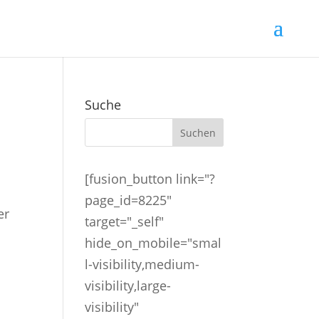
Suche
[fusion_button link="?
page_id=8225"
er
target="_self"
hide_on_mobile="smal
l-visibility,medium-
visibility,large-
visibility"