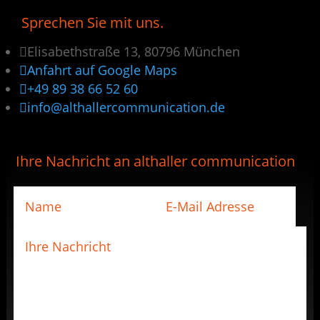
Sprechen Sie mit uns.

Elisabethstraße 13, 80796 München

Anfahrt auf Google Maps

+49 89 38 66 52 60

info@althallercommunication.de
Ihre Nachricht an althaller communication