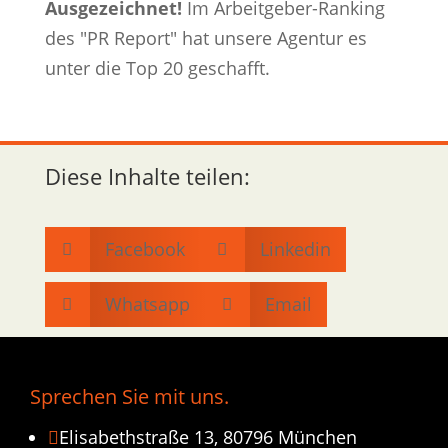
Ausgezeichnet!
Im Arbeitgeber-Ranking
des "PR Report" hat unsere Agentur es
unter die Top 20 geschafft.
Diese Inhalte teilen:
Facebook
Linkedin


Whatsapp
Email


Sprechen Sie mit uns.
Elisabethstraße 13, 80796 München
