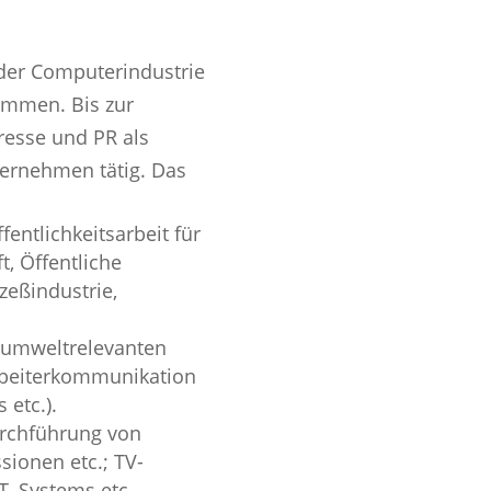
 der Computerindustrie
mmen. Bis zur
sse und PR als
ternehmen tätig. Das
entlichkeitsarbeit für
t, Öffentliche
zeßindustrie,
n umweltrelevanten
arbeiterkommunikation
 etc.).
urchführung von
ionen etc.; TV-
T, Systems etc.