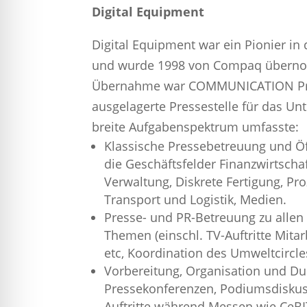
Digital Equipment
Digital Equipment war ein Pionier in
und wurde 1998 von Compaq überno
Übernahme war COMMUNICATION Pre
ausgelagerte Pressestelle für das Un
breite Aufgabenspektrum umfasste:
Klassische Pressebetreuung und Öff
die Geschäftsfelder Finanzwirtschaf
Verwaltung, Diskrete Fertigung, Pro
Transport und Logistik, Medien.
Presse- und PR-Betreuung zu alle
Themen (einschl. TV-Auftritte Mit
etc, Koordination des Umweltcircles
Vorbereitung, Organisation und D
Pressekonferenzen, Podiumsdiskuss
Auftritte während Messen wie CeBI