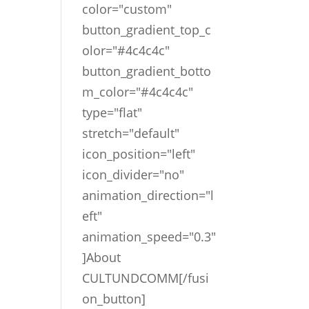
color="custom"
button_gradient_top_c
olor="#4c4c4c"
button_gradient_botto
m_color="#4c4c4c"
type="flat"
stretch="default"
icon_position="left"
icon_divider="no"
animation_direction="l
eft"
animation_speed="0.3"
]About
CULTUNDCOMM[/fusi
on_button]