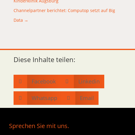
Kinderklinik Augsburg
Channelpartner berichtet: Computop setzt auf Big
Data
→
Diese Inhalte teilen:
Facebook
Linkedin


Whatsapp
Email


Sprechen Sie mit uns.