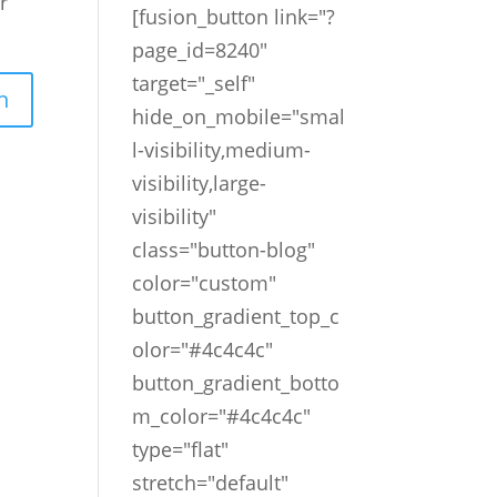
r
[fusion_button link="?
page_id=8240"
target="_self"
hide_on_mobile="smal
l-visibility,medium-
visibility,large-
visibility"
class="button-blog"
color="custom"
button_gradient_top_c
olor="#4c4c4c"
button_gradient_botto
m_color="#4c4c4c"
type="flat"
stretch="default"