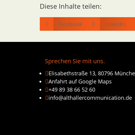
Diese Inhalte teilen:
Facebook
Linkedin


Sprechen Sie mit uns.
Elisabethstraße 13, 80796 Münch

Anfahrt auf Google Maps

+49 89 38 66 52 60

info@althallercommunication.de
