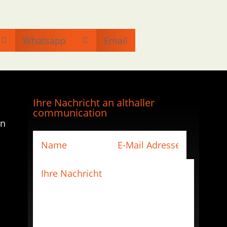
Whatsapp
Email


Ihre Nachricht an althaller
communication
en