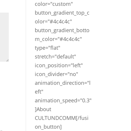
color="custom"
button_gradient_top_c
olor="#4c4c4c"
button_gradient_botto
m_color="#4c4c4c"
type="flat"
stretch="default"
icon_position="left"
icon_divider="no"
animation_direction="l
eft"
animation_speed="0.3"
]About
CULTUNDCOMM[/fusi
on_button]