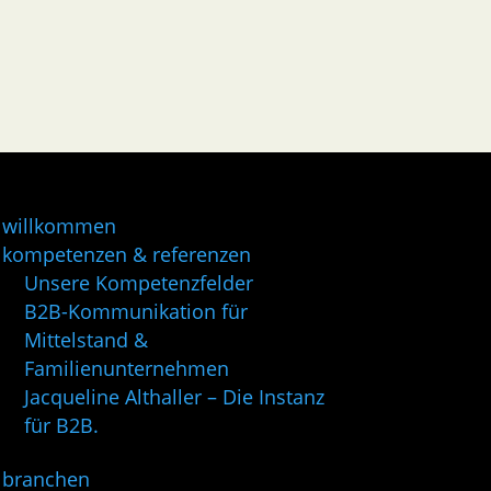
willkommen
kompetenzen & referenzen
Unsere Kompetenzfelder
B2B-Kommunikation für
Mittelstand &
Familienunternehmen
Jacqueline Althaller – Die Instanz
für B2B.
branchen