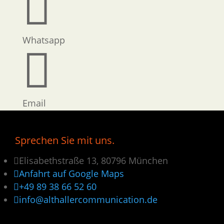

Whatsapp

Email
Sprechen Sie mit uns.

Elisabethstraße 13, 80796 München

Anfahrt auf Google Maps

+49 89 38 66 52 60

info@althallercommunication.de