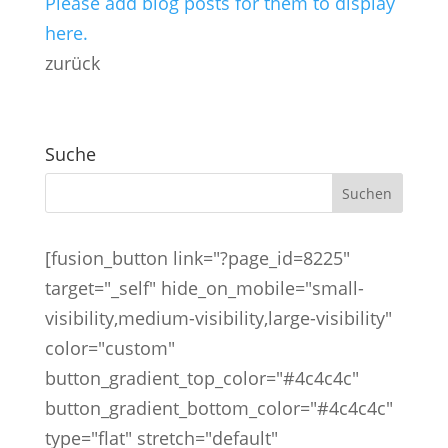
Please add blog posts for them to display
here.
zurück
Suche
[fusion_button link="?page_id=8225"
target="_self" hide_on_mobile="small-
visibility,medium-visibility,large-visibility"
color="custom"
button_gradient_top_color="#4c4c4c"
button_gradient_bottom_color="#4c4c4c"
type="flat" stretch="default"