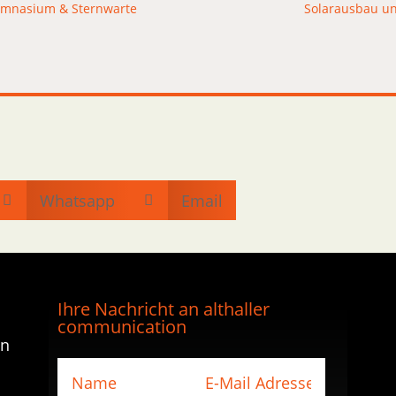
Gymnasium & Sternwarte
Solarausbau un
Whatsapp
Email


Ihre Nachricht an althaller
communication
en