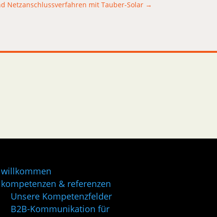
d Netzanschlussverfahren mit Tauber-Solar
→
willkommen
kompetenzen & referenzen
Unsere Kompetenzfelder
B2B-Kommunikation für