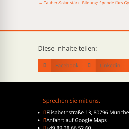
←
Tauber-Solar stärkt Bildung: Spende fürs 
Diese Inhalte teilen:
Facebook
Linkedin


Sprechen Sie mit uns.
Elisabethstraße 13, 80796 Münch

Anfahrt auf Google Maps

+49 89 38 66 52 60
