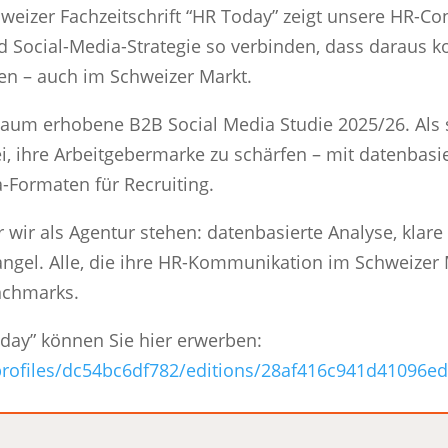
hweizer Fachzeitschrift “HR Today” zeigt unsere HR-Co
 Social-Media-Strategie so verbinden, dass daraus ko
n – auch im Schweizer Markt.
um erhobene B2B Social Media Studie 2025/26. Als s
i, ihre Arbeitgebermarke zu schärfen – mit datenbas
-Formaten für Recruiting.
r wir als Agentur stehen: datenbasierte Analyse, klar
ngel. Alle, die ihre HR-Kommunikation im Schweizer 
nchmarks.
day” können Sie hier erwerben:
profiles/dc54bc6df782/editions/28af416c941d41096e