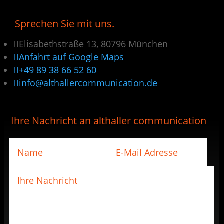
Sprechen Sie mit uns.

Elisabethstraße 13, 80796 München

Anfahrt auf Google Maps

+49 89 38 66 52 60

info@althallercommunication.de
Ihre Nachricht an althaller communication