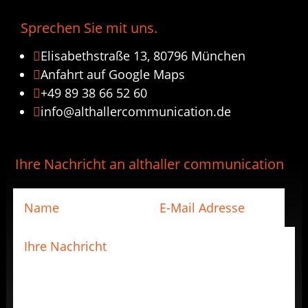
Sprechen Sie mit uns.
Elisabethstraße 13, 80796 München

Anfahrt auf Google Maps

+49 89 38 66 52 60

info@althallercommunication.de

Ihre Nachricht an althaller communication