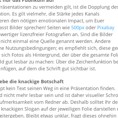
Präsentationen zu vermeiden gilt, ist die Dopplung de
ion. Es gilt vielmehr, die Stärke jedes Kanals
tieren den nötigen emotionalen Impact, um Euer
sst Bilder sprechen! Seiten wie
500px
oder
Pixabay
wertiger lizenzfreier Fotografien an. Sind die Bilder
s nicht einmal eine Quelle genannt werden. Andere
ne Nutzungsbedingungen; es empfiehlt sich, diese g
ich Fotos als Hintergrund, der über die gesamte Fol
ild gut lesbar zu machen: Über die Zeichenfunktion be
nfügen, auf dem die Schrift gut sichtbar ist.
ebe die knackige Botschaft
pt kein Text seinen Weg in eine Präsentation finden.
rd nicht mehr lesbar sein und ist daher visueller Schro
e Aufmerksamkeit vom Redner ab. Deshalb solltet Ihr d
s knackigen Slogan auf der jeweiligen Folie darstellen
itergeben. Bleibt etwas unklar, fragt dieses ohnehin