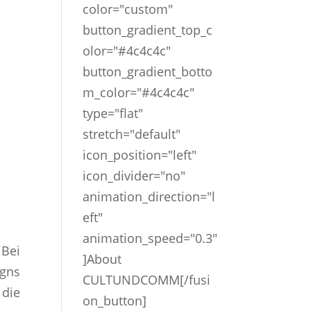
color="custom"
button_gradient_top_c
olor="#4c4c4c"
button_gradient_botto
m_color="#4c4c4c"
type="flat"
stretch="default"
icon_position="left"
icon_divider="no"
animation_direction="l
eft"
animation_speed="0.3"
 Bei
]About
igns
CULTUNDCOMM[/fusi
 die
on_button]