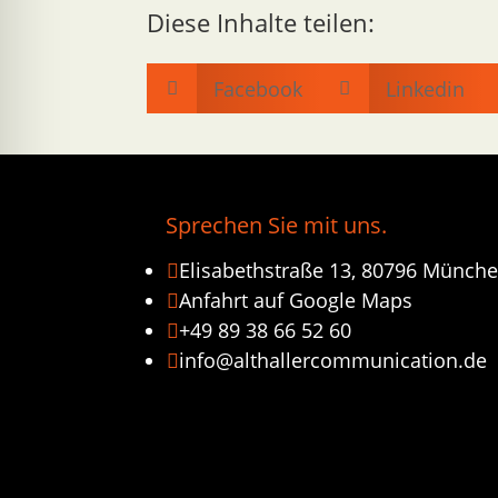
Diese Inhalte teilen:
Facebook
Linkedin


Sprechen Sie mit uns.
Elisabethstraße 13, 80796 Münch

Anfahrt auf Google Maps

+49 89 38 66 52 60

info@althallercommunication.de
