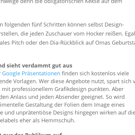
chweige denn die obligatorischen Kekse auf dem
en folgenden fünf Schritten können selbst Design-
stellen, die jeden Zuschauer vom Hocker reißen. Egal
Sales Pitch oder den Dia-Rückblick auf Omas Geburtst
 und sieht verdammt gut aus
r
Google Präsentationen
finden sich kostenlos viele
ende Vorlagen. Wer diese Angebote nutzt, spart sich v
n mit professionellem Grafikdesign punkten. Aber
jeden Anlass und jeden Absender geeignet. So wird
rimentelle Gestaltung der Folien dem Image eines
ne und unprätentiöse Designs hingegen wirken auf di
delabels eher als Hemmschuh.
t nur das Publikum auf