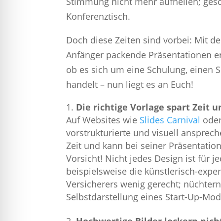
Stimmung nicht mehr aufhellen; ges
Konferenztisch.
Doch diese Zeiten sind vorbei: Mit d
Anfänger packende Präsentationen er
ob es sich um eine Schulung, einen 
handelt – nun liegt es an Euch!
Die richtige Vorlage spart Zeit
Auf Websites wie
Slides Carnival
ode
vorstrukturierte und visuell ansprech
Zeit und kann bei seiner Präsentatio
Vorsicht! Nicht jedes Design ist für 
beispielsweise die künstlerisch-expe
Versicherers wenig gerecht; nüchter
Selbstdarstellung eines Start-Up-Mo
Hochwertige Bilder lockern nich