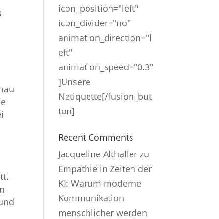
icon_position="left"
s
icon_divider="no"
animation_direction="l
eft"
animation_speed="0.3"
]Unsere
enau
Netiquette[/fusion_but
ie
ton]
i
Recent Comments
Jacqueline Althaller
zu
Empathie in Zeiten der
tt.
KI: Warum moderne
en
Kommunikation
 und
menschlicher werden