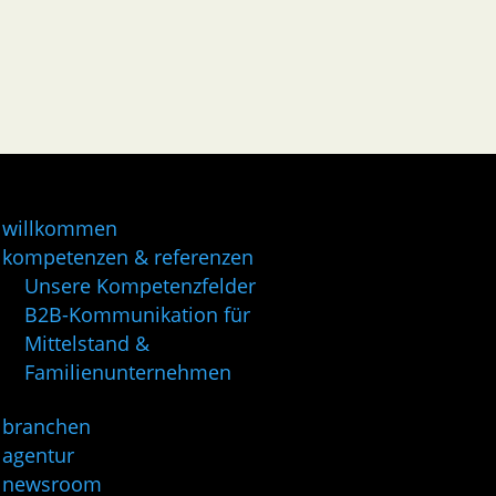
willkommen
kompetenzen & referenzen
Unsere Kompetenzfelder
B2B-Kommunikation für
Mittelstand &
Familienunternehmen
branchen
agentur
newsroom