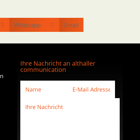
Whatsapp
Email


Ihre Nachricht an althaller
communication
en