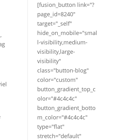
[fusion_button link="?
page_id=8240"
target="_self"
hide_on_mobile="smal
,
l-visibility,medium-
ag
visibility,large-
visibility"
class="button-blog"
color="custom"
iel
button_gradient_top_c
olor="#4c4c4c"
button_gradient_botto
e
m_color="#4c4c4c"
type="flat"
stretch="default"