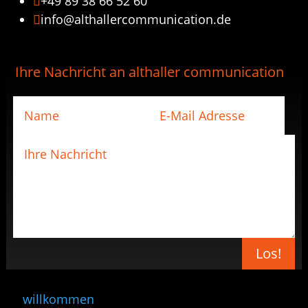
+49 89 38 66 52 60

info@althallercommunication.de

Ihre Nachricht an althaller communication
Los!
willkommen