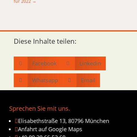
für 2022
→
Diese Inhalte teilen:
Facebook
Linkedin


Whatsapp
Email


Sprechen Sie mit uns.
Elisabethstraße 13, 80796 München

Anfahrt auf Google Maps
