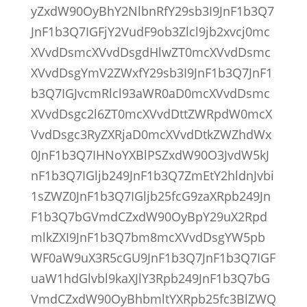
yZxdW90OyBhY2NlbnRfY29sb3I9JnF1b3Q7
JnF1b3Q7IGFjY2VudF9ob3Zlcl9jb2xvcj0mc
XVvdDsmcXVvdDsgdHlwZT0mcXVvdDsmc
XVvdDsgYmV2ZWxfY29sb3I9JnF1b3Q7JnF1
b3Q7IGJvcmRlcl93aWR0aD0mcXVvdDsmc
XVvdDsgc2l6ZT0mcXVvdDttZWRpdW0mcX
VvdDsgc3RyZXRjaD0mcXVvdDtkZWZhdWx
0JnF1b3Q7IHNoYXBlPSZxdW90O3JvdW5kJ
nF1b3Q7IGljb249JnF1b3Q7ZmEtY2hldnJvbi
1sZWZ0JnF1b3Q7IGljb25fcG9zaXRpb249Jn
F1b3Q7bGVmdCZxdW90OyBpY29uX2Rpd
mlkZXI9JnF1b3Q7bm8mcXVvdDsgYW5pb
WF0aW9uX3R5cGU9JnF1b3Q7JnF1b3Q7IGF
uaW1hdGlvbl9kaXJlY3Rpb249JnF1b3Q7bG
VmdCZxdW90OyBhbmltYXRpb25fc3BlZWQ