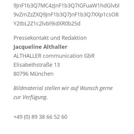
9JnF1b3Q7MC4zJnF1b3Q7IGFuaW1hdGlvbl
9vZmZzZXQ9JnF1b3Q7JnF1b3Q7XXp1csO8
Y2tbL2Z1c2lvbl9idXR0b25d
Pressekontakt und Redaktion
Jacqueline Althaller
ALTHALLER communication GbR
Elisabethstraße 13
80796 München
Bildmaterial stellen wir auf Wunsch gerne
zur Verfügung.
+49 (0) 89 38 66 52 60