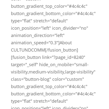
button_gradient_top_color="#4c4c4c"
button_gradient_bottom_color="#4c4c4c"
type="flat" stretch="default"
icon_position="left" icon_divider="no"
animation_direction="left"
animation_speed="0.3"]About
CULTUNDCOMM[/fusion_button]
[fusion_button link="?page_id=8240"
target="_self" hide_on_mobile="small-
visibility,medium-visibility,large-visibility"
class="button-blog" color="custom"
button_gradient_top_color="#4c4c4c"
button_gradient_bottom_color="#4c4c4c"
type="flat" stretch="default"
icon_position="left" icon_divider="no"