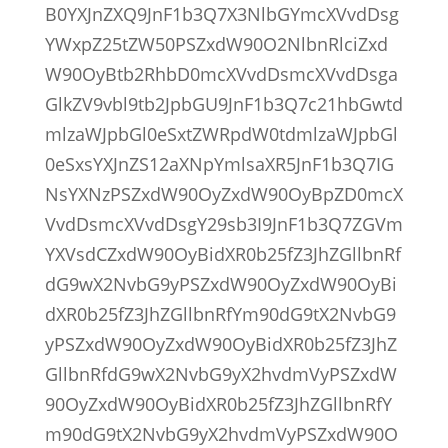
B0YXJnZXQ9JnF1b3Q7X3NlbGYmcXVvdDsg
YWxpZ25tZW50PSZxdW90O2NlbnRlciZxd
W90OyBtb2RhbD0mcXVvdDsmcXVvdDsga
GlkZV9vbl9tb2JpbGU9JnF1b3Q7c21hbGwtd
mlzaWJpbGl0eSxtZWRpdW0tdmlzaWJpbGl
0eSxsYXJnZS12aXNpYmlsaXR5JnF1b3Q7IG
NsYXNzPSZxdW90OyZxdW90OyBpZD0mcX
VvdDsmcXVvdDsgY29sb3I9JnF1b3Q7ZGVm
YXVsdCZxdW90OyBidXR0b25fZ3JhZGllbnRf
dG9wX2NvbG9yPSZxdW90OyZxdW90OyBi
dXR0b25fZ3JhZGllbnRfYm90dG9tX2NvbG9
yPSZxdW90OyZxdW90OyBidXR0b25fZ3JhZ
GllbnRfdG9wX2NvbG9yX2hvdmVyPSZxdW
90OyZxdW90OyBidXR0b25fZ3JhZGllbnRfY
m90dG9tX2NvbG9yX2hvdmVyPSZxdW90O