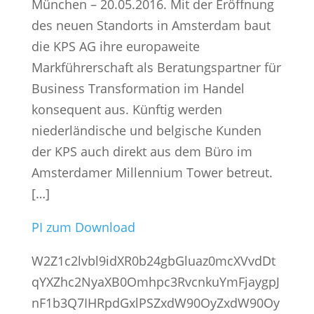
München – 20.05.2016. Mit der Eröffnung
des neuen Standorts in Amsterdam baut
die KPS AG ihre europaweite
Markführerschaft als Beratungspartner für
Business Transformation im Handel
konsequent aus. Künftig werden
niederländische und belgische Kunden
der KPS auch direkt aus dem Büro im
Amsterdamer Millennium Tower betreut.
[…]
PI zum Download
W2Z1c2lvbl9idXR0b24gbGluaz0mcXVvdDt
qYXZhc2NyaXB0Omhpc3RvcnkuYmFjaygpJ
nF1b3Q7IHRpdGxlPSZxdW90OyZxdW90Oy