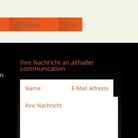
Whatsapp
Email


Ihre Nachricht an althaller
communication
en