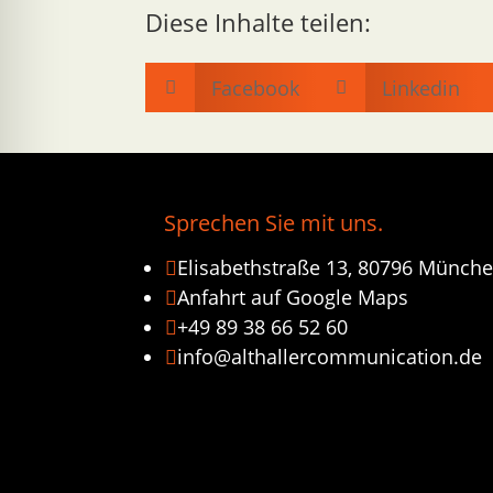
Diese Inhalte teilen:
Facebook
Linkedin


Sprechen Sie mit uns.
Elisabethstraße 13, 80796 Münch

Anfahrt auf Google Maps

+49 89 38 66 52 60

info@althallercommunication.de
