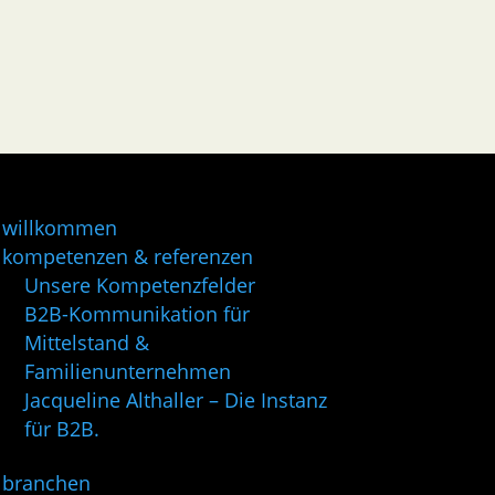
willkommen
kompetenzen & referenzen
Unsere Kompetenzfelder
B2B-Kommunikation für
Mittelstand &
Familienunternehmen
Jacqueline Althaller – Die Instanz
für B2B.
branchen