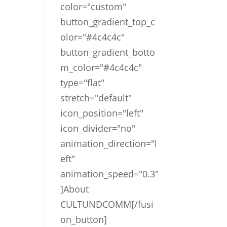
color="custom"
button_gradient_top_c
olor="#4c4c4c"
button_gradient_botto
m_color="#4c4c4c"
type="flat"
stretch="default"
icon_position="left"
icon_divider="no"
animation_direction="l
eft"
animation_speed="0.3"
]About
CULTUNDCOMM[/fusi
on_button]