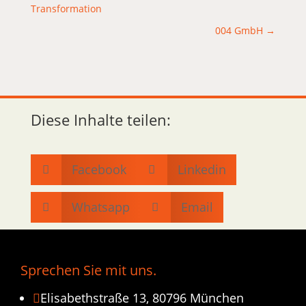
Transformation
004 GmbH
→
Diese Inhalte teilen:
Facebook
Linkedin


Whatsapp
Email


Sprechen Sie mit uns.
Elisabethstraße 13, 80796 München
