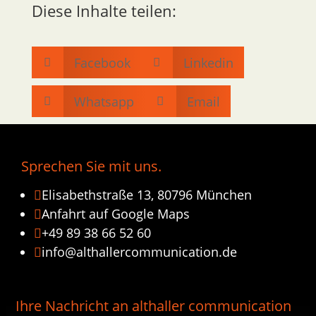
Diese Inhalte teilen:
Facebook
Linkedin


Whatsapp
Email


Sprechen Sie mit uns.
Elisabethstraße 13, 80796 München

Anfahrt auf Google Maps

+49 89 38 66 52 60

info@althallercommunication.de

Ihre Nachricht an althaller communication