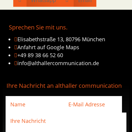
Whatsapp
Email


Sprechen Sie mit uns.
Elisabethstraße 13, 80796 München

Anfahrt auf Google Maps

+49 89 38 66 52 60

info@althallercommunication.de

Ihre Nachricht an althaller communication