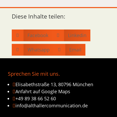
Diese Inhalte teilen:
Facebook
Linkedin


Whatsapp
Email


Sprechen Sie mit uns.
Elisabethstraße 13, 80796 München

Anfahrt auf Google Maps

+49 89 38 66 52 60

info@althallercommunication.de
