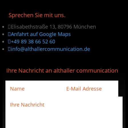
Sprechen Sie mit uns.

Elisabethstraße 13, 80796 München

Anfahrt auf Google Maps

+49 89 38 66 52 60

info@althallercommunication.de
Ihre Nachricht an althaller communication