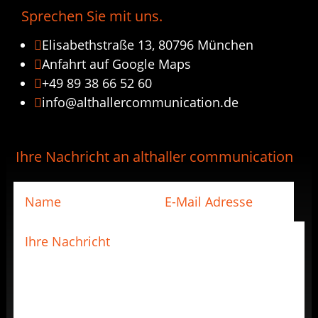
Sprechen Sie mit uns.
Elisabethstraße 13, 80796 München

Anfahrt auf Google Maps

+49 89 38 66 52 60

info@althallercommunication.de

Ihre Nachricht an althaller communication