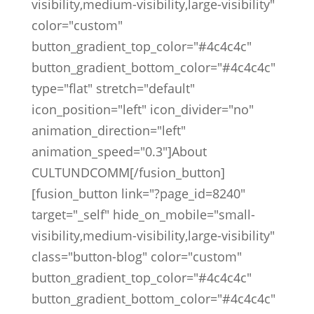
visibility,medium-visibility,large-visibility"
color="custom"
button_gradient_top_color="#4c4c4c"
button_gradient_bottom_color="#4c4c4c"
type="flat" stretch="default"
icon_position="left" icon_divider="no"
animation_direction="left"
animation_speed="0.3"]About
CULTUNDCOMM[/fusion_button]
[fusion_button link="?page_id=8240"
target="_self" hide_on_mobile="small-
visibility,medium-visibility,large-visibility"
class="button-blog" color="custom"
button_gradient_top_color="#4c4c4c"
button_gradient_bottom_color="#4c4c4c"