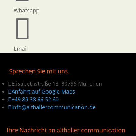
Whatsapp

Email
Sprechen Sie mit uns.

Elisabethstraße 13, 80796 München

Anfahrt auf Google Maps

+49 89 38 66 52 60

info@althallercommunication.de
Ihre Nachricht an althaller communication