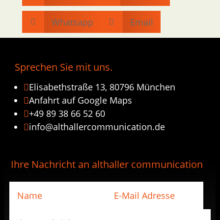
Whatsapp
Email


Sprechen Sie mit uns.
Elisabethstraße 13, 80796 München

Anfahrt auf Google Maps

+49 89 38 66 52 60

info@althallercommunication.de

Ihre Nachricht an althaller communication