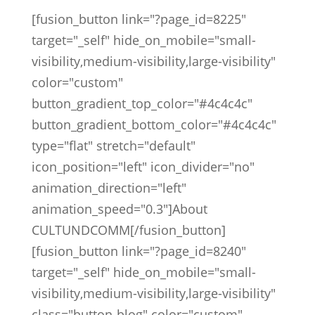
[fusion_button link="?page_id=8225"
target="_self" hide_on_mobile="small-
visibility,medium-visibility,large-visibility"
color="custom"
button_gradient_top_color="#4c4c4c"
button_gradient_bottom_color="#4c4c4c"
type="flat" stretch="default"
icon_position="left" icon_divider="no"
animation_direction="left"
animation_speed="0.3"]About
CULTUNDCOMM[/fusion_button]
[fusion_button link="?page_id=8240"
target="_self" hide_on_mobile="small-
visibility,medium-visibility,large-visibility"
class="button-blog" color="custom"