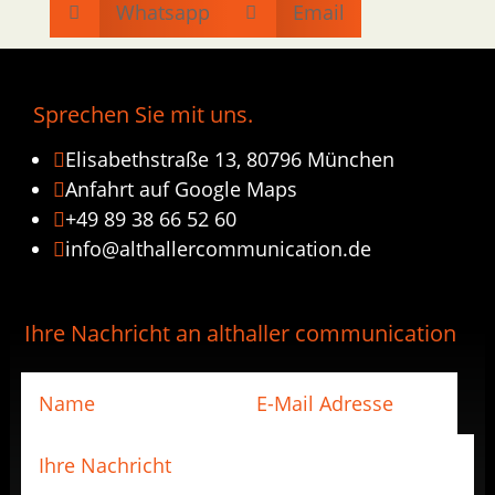
Whatsapp
Email


Sprechen Sie mit uns.
Elisabethstraße 13, 80796 München

Anfahrt auf Google Maps

+49 89 38 66 52 60

info@althallercommunication.de

Ihre Nachricht an althaller communication