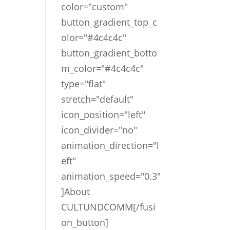
color="custom"
button_gradient_top_c
olor="#4c4c4c"
button_gradient_botto
m_color="#4c4c4c"
type="flat"
stretch="default"
icon_position="left"
icon_divider="no"
animation_direction="l
eft"
animation_speed="0.3"
]About
CULTUNDCOMM[/fusi
on_button]