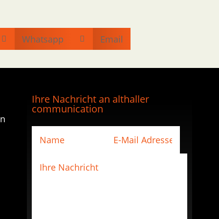
Whatsapp
Email


Ihre Nachricht an althaller
communication
en