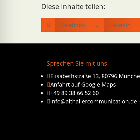
Diese Inhalte teilen:
Facebook
Linkedin


Sprechen Sie mit uns.
Elisabethstraße 13, 80796 Münch

Anfahrt auf Google Maps

+49 89 38 66 52 60

info@althallercommunication.de
