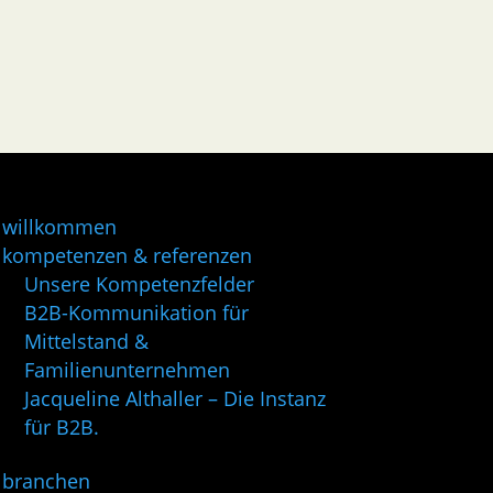
willkommen
kompetenzen & referenzen
Unsere Kompetenzfelder
B2B-Kommunikation für
Mittelstand &
Familienunternehmen
Jacqueline Althaller – Die Instanz
für B2B.
branchen