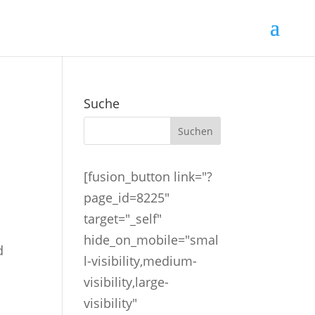
Suche
[fusion_button link="?
page_id=8225"
target="_self"
hide_on_mobile="smal
d
l-visibility,medium-
visibility,large-
visibility"