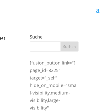
ler
Suche
[fusion_button link="?
page_id=8225"
target="_self"
hide_on_mobile="smal
l-visibility,medium-
visibility,large-
visibility"