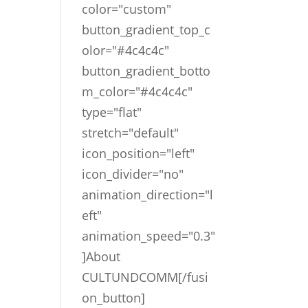
color="custom"
button_gradient_top_c
olor="#4c4c4c"
button_gradient_botto
m_color="#4c4c4c"
type="flat"
stretch="default"
icon_position="left"
icon_divider="no"
animation_direction="l
eft"
animation_speed="0.3"
]About
CULTUNDCOMM[/fusi
on_button]