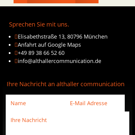
Sprechen Sie mit uns.
Elisabethstraße 13, 80796 München

Anfahrt auf Google Maps

+49 89 38 66 52 60

info@althallercommunication.de

Ihre Nachricht an althaller communication