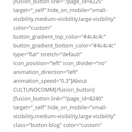
[fusion_button link="?page_id=8225"
target="_self" hide_on_mobile="small-
visibility,medium-visibility,large-visibility"
color="custom"
button_gradient_top_color="#4c4c4c"
button_gradient_bottom_color="#4c4c4c"
type="flat" stretch="default"
icon_position="left" icon_divider="no"
animation_direction="left"
animation_speed="0.3"]About
CULTUNDCOMM[/fusion_button]
[fusion_button link="?page_id=8240"
target="_self" hide_on_mobile="small-
visibility,medium-visibility,large-visibility"
class="button-blog" color="custom"