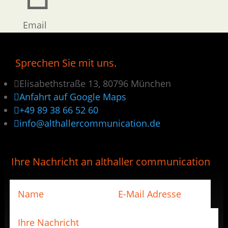
Email
Sprechen Sie mit uns.

Elisabethstraße 13, 80796 München

Anfahrt auf Google Maps

+49 89 38 66 52 60

info@althallercommunication.de
Ihre Nachricht an althaller communication