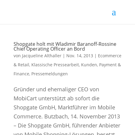
Shopgate holt mit Wladimir Baranoff-Rossine
Chief Operating Officer an Bord
von
Jacqueline Althaller
|
Nov. 14, 2013
|
Ecommerce
& Retail
,
Klassische Pressearbeit
,
Kunden
,
Payment &
Finance
,
Pressemeldungen
Gründer und ehemaliger CEO von
MobiCart unterstützt ab sofort die
Shopgate GmbH, Marktführer im Mobile
Commerce. Butzbach, 14. November 2013
– Die Shopgate GmbH, führender Anbieter
von Mobile Shopping-Lösungen, besetzt