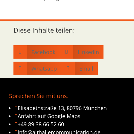
Diese Inhalte teilen:
Facebook
Linkedin


Whatsapp
Email


Sprechen Sie mit uns.
Elisabethstraße 13, 80796 München

Anfahrt auf Google Maps

+49 89 38 66 52 60

info@althallercommunication.de
