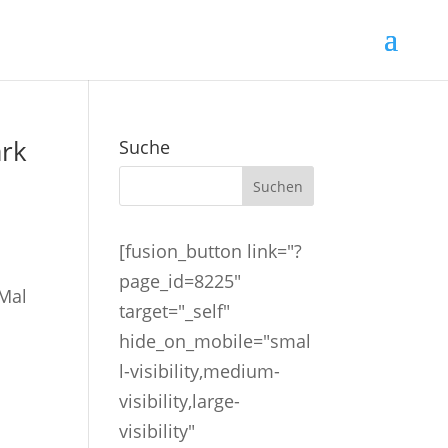
ark
Suche
[fusion_button link="?
page_id=8225"
 Mal
target="_self"
hide_on_mobile="smal
l-visibility,medium-
visibility,large-
visibility"