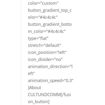
color="custom"
button_gradient_top_c
olor="#4c4c4c"
button_gradient_botto
m_color="#4c4c4c"
type="flat"
stretch="default"
icon_position="left"
icon_divider="no"
animation_direction="l
eft"
animation_speed="0.3"
]About
CULTUNDCOMM[/fusi
on_button]