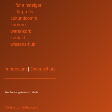
für einsteiger
für profis
cultundcomm
karriere
warenkorb
kontakt
wissens-hub
Impressum
|
Datenschutz
Alle Preisangaben
inkl. MwSt.
Cookie Einstellungen