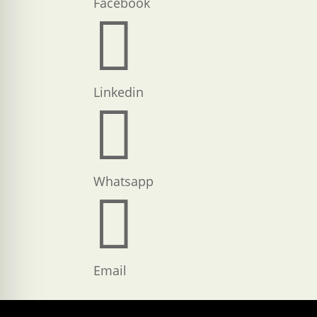
Facebook

Linkedin

Whatsapp

Email