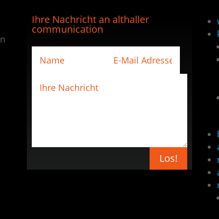
Ihre Nachricht an althaller
communication
en
Los!