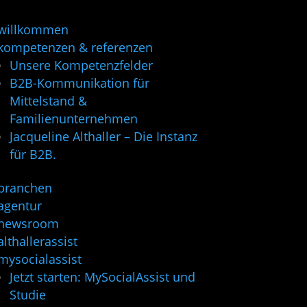
willkommen
kompetenzen & referenzen
Unsere Kompetenzfelder
B2B-Kommunikation für
Mittelstand &
Familienunternehmen
Jacqueline Althaller – Die Instanz
für B2B.
branchen
agentur
newsroom
althallerassist
mysocialassist
Jetzt starten: MySocialAssist und
Studie