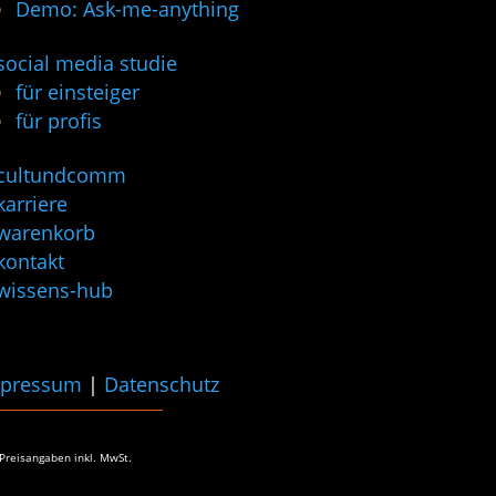
Demo: Ask-me-anything
social media studie
für einsteiger
für profis
cultundcomm
karriere
warenkorb
kontakt
wissens-hub
pressum
|
Datenschutz
 Preisangaben
inkl. MwSt.