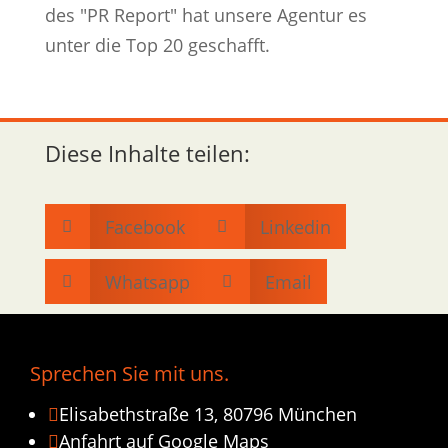
des "PR Report" hat unsere Agentur es
unter die Top 20 geschafft.
Diese Inhalte teilen:
Facebook
Linkedin


Whatsapp
Email


Sprechen Sie mit uns.
Elisabethstraße 13, 80796 München

Anfahrt auf Google Maps
