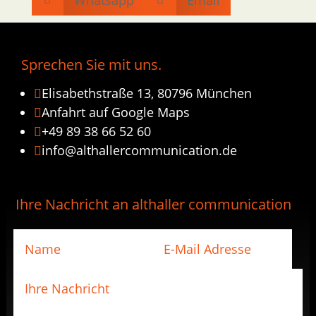
Sprechen Sie mit uns.
Elisabethstraße 13, 80796 München

Anfahrt auf Google Maps

+49 89 38 66 52 60

info@althallercommunication.de

Ihre Nachricht an althaller communication