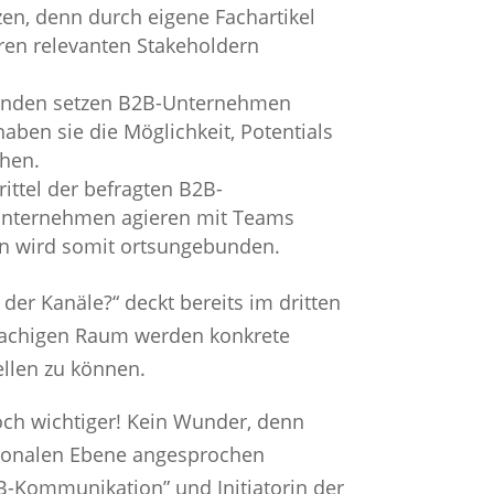
zen, denn durch eigene Fachartikel
ren relevanten Stakeholdern
unden setzen B2B-Unternehmen
aben sie die Möglichkeit, Potentials
chen.
rittel der befragten B2B-
 Unternehmen agieren mit Teams
on wird somit ortsungebunden.
der Kanäle?“ deckt bereits im dritten
rachigen Raum werden konkrete
llen zu können.
och wichtiger! Kein Wunder, denn
otionalen Ebene angesprochen
B2B-Kommunikation” und Initiatorin der