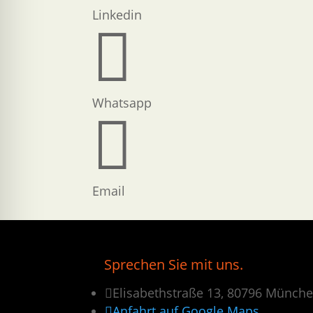
Linkedin

Whatsapp

Email
Sprechen Sie mit uns.

Elisabethstraße 13, 80796 Münch

Anfahrt auf Google Maps