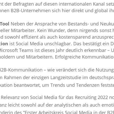
t der Befragten auf diesen internationalen Kanal set
nnen B2B-Unternehmen sich hier direkt und global ih
-Tool
Neben der Ansprache von Bestands- und Neuk
eller Mitarbeiter. Kein Wunder, denn nirgends sonst h
d sowohl effizient als auch kostensparend anzuspre
tion
ist Social Media unschlagbar. Das bestätigt ein D
crosoft Teams ist dieses Jahr deutlich erkennbar –
holdern und Mitarbeitern. Erfolgreiche Kommunikati
r B2B-Kommunikation – wie verändert sich die Nutzung 
m Rahmen der einzigen Langzeitstudie im deutschsp
ation beantwortet, um Trends und Tendenzen festste
 Relevanz von Social Media für das Recruiting 2022 n
 ganz leicht sowohl auf der analytischen als auch em
ünderin des “Erster Arbeitskreis Social Media in der 