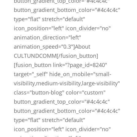
button_gradient_top_color="#4c4c4c"
button_gradient_bottom_color="#4c4c4c"
type="flat" stretch="default"
icon_position="left" icon_divider="no"
animation_direction="left"
animation_speed="0.3"]About
CULTUNDCOMM[/fusion_button]
[fusion_button link="?page_id=8240"
target="_self" hide_on_mobile="small-
visibility,medium-visibility,large-visibility"
class="button-blog" color="custom"
button_gradient_top_color="#4c4c4c"
button_gradient_bottom_color="#4c4c4c"
type="flat" stretch="default"
icon_position="left" icon_divider="no"