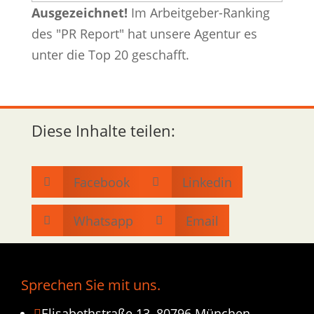
Ausgezeichnet!
Im Arbeitgeber-Ranking
des "PR Report" hat unsere Agentur es
unter die Top 20 geschafft.
Diese Inhalte teilen:
Facebook
Linkedin


Whatsapp
Email


Sprechen Sie mit uns.
Elisabethstraße 13, 80796 München