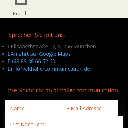
Email
Sprechen Sie mit uns.

Elisabethstraße 13, 80796 München

Anfahrt auf Google Maps

+49 89 38 66 52 60

info@althallercommunication.de
Ihre Nachricht an althaller communication