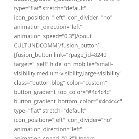
type="flat" stretch="default"
icon_position="left" icon_divider="no"
animation_direction="left"
animation_speed="0.3"]About
CULTUNDCOMM[/fusion_button]
[fusion_button link="?page_id=8240"
target="_self" hide_on_mobile="small-
visibility,medium-visibility,large-visibility"
class="button-blog" color="custom"
button_gradient_top_color="#4c4c4c"
button_gradient_bottom_color="#4c4c4c"
type="flat" stretch="default"
icon_position="left" icon_divider="no"
animation_direction="left"
animation_speed="0.3"]Unsere