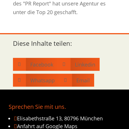
des "PR Report" hat unsere Agentur es
unter die Top 20 geschafft.
Diese Inhalte teilen:
Facebook
Linkedin


Whatsapp
Email


Sprechen Sie mit uns.
Elisabethstraße 13, 80796 München

Anfahrt auf Google Maps
