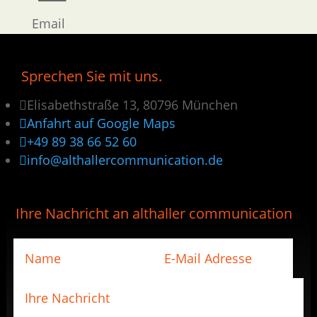
Email
Sprechen Sie mit uns.

Elisabethstraße 13, 80796 München

Anfahrt auf Google Maps

+49 89 38 66 52 60

info@althallercommunication.de
Ihre Nachricht an althaller communication