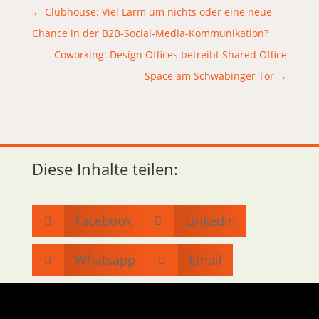
←
Clubhouse: Viel Lärm um nichts oder eine neue
Chance in der B2B-Social-Media-Kommunikation?
Coworking: Design Offices betreibt Shared Office
Space am Schwabinger Tor
→
Diese Inhalte teilen:
Facebook
Linkedin


Whatsapp
Email

