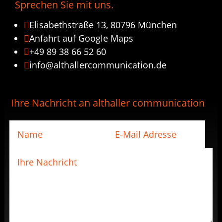
Sprechen Sie mit uns.
Elisabethstraße 13, 80796 München

Anfahrt auf Google Maps

+49 89 38 66 52 60

info@althallercommunication.de

Ihre Nachricht an althaller communication