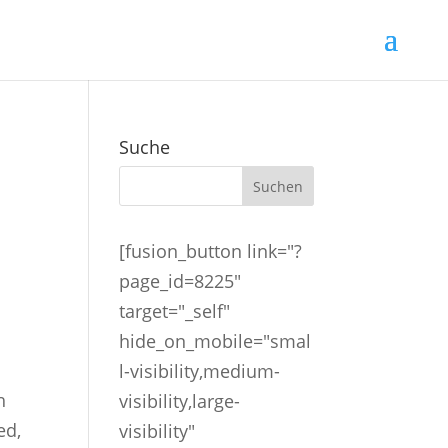
Suche
[fusion_button link="?
page_id=8225"
target="_self"
hide_on_mobile="smal
l-visibility,medium-
h
visibility,large-
ed,
visibility"