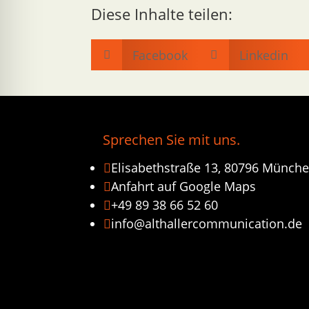
Diese Inhalte teilen:
Facebook
Linkedin


Sprechen Sie mit uns.
Elisabethstraße 13, 80796 Münch

Anfahrt auf Google Maps

+49 89 38 66 52 60

info@althallercommunication.de
