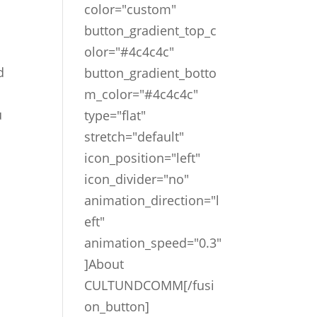
color="custom"
button_gradient_top_c
olor="#4c4c4c"
d
button_gradient_botto
m_color="#4c4c4c"
u
type="flat"
stretch="default"
icon_position="left"
icon_divider="no"
animation_direction="l
eft"
animation_speed="0.3"
]About
CULTUNDCOMM[/fusi
on_button]