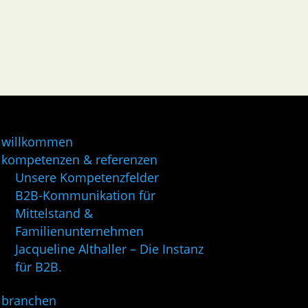
willkommen
kompetenzen & referenzen
Unsere Kompetenzfelder
B2B-Kommunikation für
Mittelstand &
Familienunternehmen
Jacqueline Althaller – Die Instanz
für B2B.
branchen