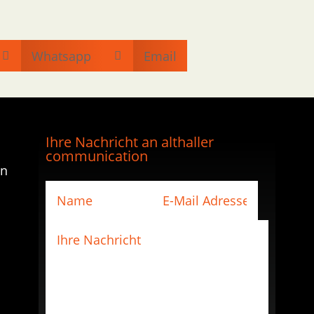
Whatsapp
Email


Ihre Nachricht an althaller
communication
en