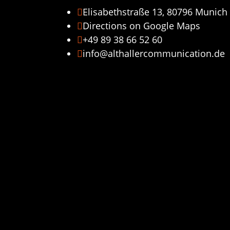
Elisabethstraße 13, 80796 Munich

Directions on Google Maps

+49 89 38 66 52 60

info@althallercommunication.de
