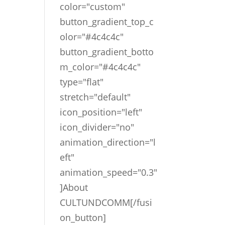
color="custom"
button_gradient_top_c
olor="#4c4c4c"
button_gradient_botto
m_color="#4c4c4c"
type="flat"
stretch="default"
icon_position="left"
icon_divider="no"
animation_direction="l
eft"
animation_speed="0.3"
]About
CULTUNDCOMM[/fusi
on_button]