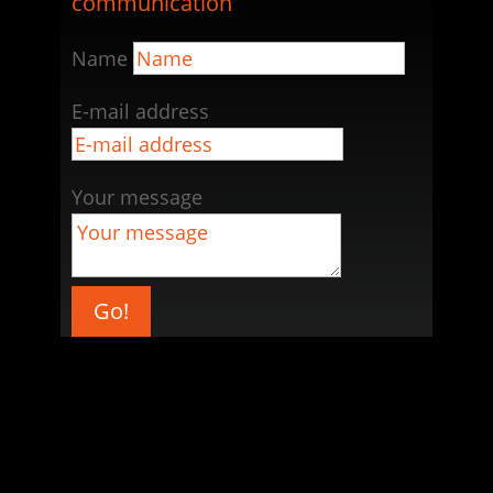
communication
Name
E-mail address
Your message
Go!