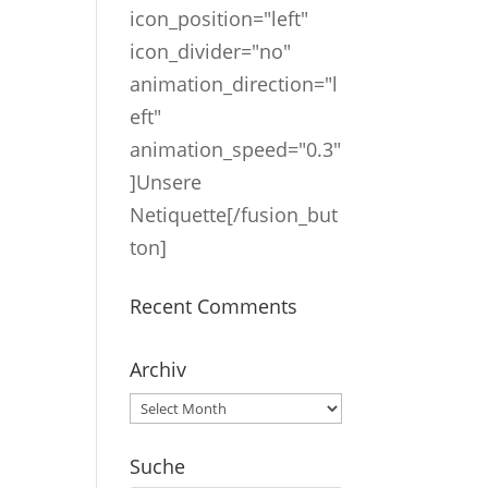
icon_position="left"
icon_divider="no"
animation_direction="l
eft"
animation_speed="0.3"
]Unsere
Netiquette[/fusion_but
ton]
Recent Comments
Archiv
Archiv
Suche