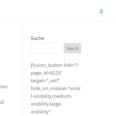
Suche
[fusion_button link="?
page_id=8225"
target="_self"
sten
hide_on_mobile="smal
l-visibility,medium-
ll
visibility,large-
visibility"