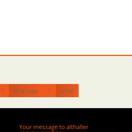
Whatsapp
Email


Your message to althaller