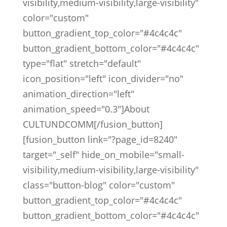
visibility,medium-visibility,large-visibility"
color="custom"
button_gradient_top_color="#4c4c4c"
button_gradient_bottom_color="#4c4c4c"
type="flat" stretch="default"
icon_position="left" icon_divider="no"
animation_direction="left"
animation_speed="0.3"]About
CULTUNDCOMM[/fusion_button]
[fusion_button link="?page_id=8240"
target="_self" hide_on_mobile="small-
visibility,medium-visibility,large-visibility"
class="button-blog" color="custom"
button_gradient_top_color="#4c4c4c"
button_gradient_bottom_color="#4c4c4c"