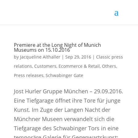
Premiere at the Long Night of Munich
Museums on 15.10.2016
by
Jacqueline Althaller
|
Sep 29, 2016
|
Classic press
relations
,
Customers
,
Ecommerce & Retail
,
Others
,
Press releases
,
Schwabinger Gate
Jost Hurler Gruppe München – 29.09.2016.
Eine Tiefgarage öffnet ihre Tore für junge
Kunst. Im Zuge der Langen Nacht der
Münchner Museen verwandelt sich die
Tiefgarage des Schwabinger Tors in eine
temporäre Galerie für Gegenwartskunst: