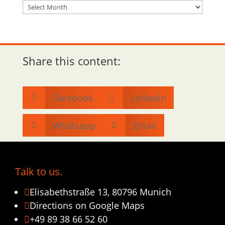
Archiv
Share this content:
Facebook
Linkedin


Whatsapp
Email


Talk to us.
Elisabethstraße 13, 80796 Munich

Directions on Google Maps

+49 89 38 66 52 60
