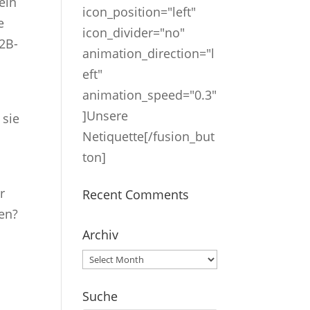
ein
icon_position="left"
e
icon_divider="no"
B2B-
animation_direction="l
eft"
animation_speed="0.3"
]Unsere
 sie
Netiquette[/fusion_but
ton]
r
Recent Comments
en?
Archiv
Archiv
Suche