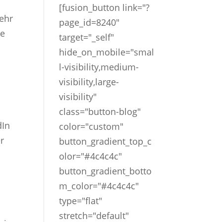
[fusion_button link="?
mehr
page_id=8240"
ge
target="_self"
hide_on_mobile="smal
l-visibility,medium-
visibility,large-
visibility"
class="button-blog"
dIn
color="custom"
er
button_gradient_top_c
olor="#4c4c4c"
button_gradient_botto
m_color="#4c4c4c"
type="flat"
stretch="default"