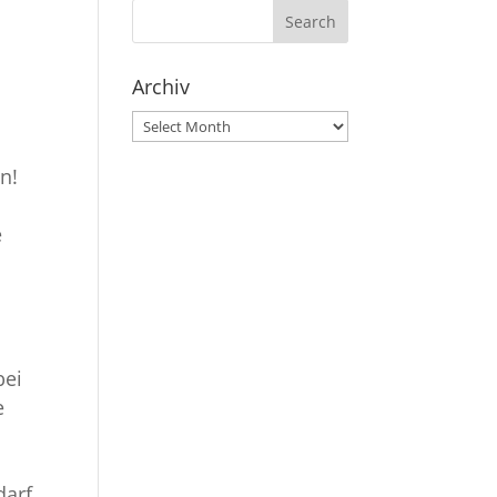
Archiv
Archiv
n!
e
bei
e
darf