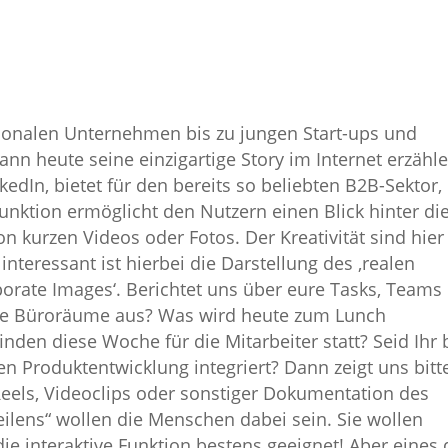
ionalen Unternehmen bis zu jungen Start-ups und
kann heute seine einzigartige Story im Internet erzähle
edIn, bietet für den bereits so beliebten B2B-Sektor,
Funktion ermöglicht den Nutzern einen Blick hinter di
on kurzen Videos oder Fotos. Der Kreativität sind hier
interessant ist hierbei die Darstellung des ‚realen
porate Images‘. Berichtet uns über eure Tasks, Teams
die Büroräume aus? Was wird heute zum Lunch
en diese Woche für die Mitarbeiter statt? Seid Ihr 
n Produktentwicklung integriert? Dann zeigt uns bitt
eels, Videoclips oder sonstiger Dokumentation des
eilens“ wollen die Menschen dabei sein. Sie wollen
ie interaktive Funktion bestens geeignet! Aber eines 