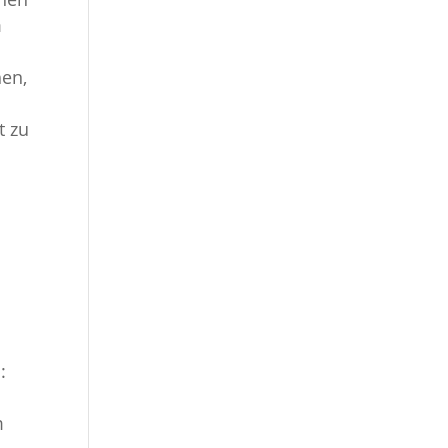
m
hen,
t zu
:
m