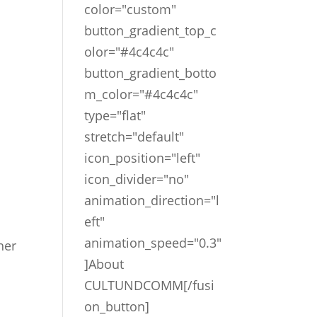
color="custom"
button_gradient_top_c
olor="#4c4c4c"
button_gradient_botto
m_color="#4c4c4c"
type="flat"
stretch="default"
icon_position="left"
icon_divider="no"
animation_direction="l
eft"
animation_speed="0.3"
her
]About
CULTUNDCOMM[/fusi
on_button]