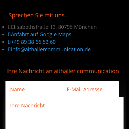
Sprechen Sie mit uns.

Elisabethstraße 13, 80796 München

Anfahrt auf Google Maps

+49 89 38 66 52 60

info@althallercommunication.de
Ihre Nachricht an althaller communication