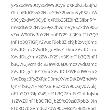
yPSZxdW90OyZxdW90OyBidXR0b25fZ3JhZ
GllbnRfdG9wX2NvbG9yX2hvdmVyPSZxdW
90OyZxdW90OyBidXR0b25fZ3JhZGllbnRfY
m90dG9tX2NvbG9yX2hvdmVyPSZxdW90O
yZxdW90OyBhY2NlbnRfY29sb3I9JnF1b3Q7
JnF1b3Q7IGFjY2VudF9ob3Zlcl9jb2xvcj0mc
XVvdDsmcXVvdDsgdHlwZT0mcXVvdDsmc
XVvdDsgYmV2ZWxfY29sb3I9JnF1b3Q7JnF1
b3Q7IGJvcmRlcl93aWR0aD0mcXVvdDsmc
XVvdDsgc2l6ZT0mcXVvdDttZWRpdW0mcX
VvdDsgc3RyZXRjaD0mcXVvdDtkZWZhdWx
0JnF1b3Q7IHNoYXBlPSZxdW90O3JvdW5kJ
nF1b3Q7IGljb249JnF1b3Q7ZmEtY2hldnJvbi
1sZWZ0JnF1b3Q7IGljb25fcG9zaXRpb249Jn
F1b3Q7bGVmdCZxdW90OyBpY29uX2Rpd