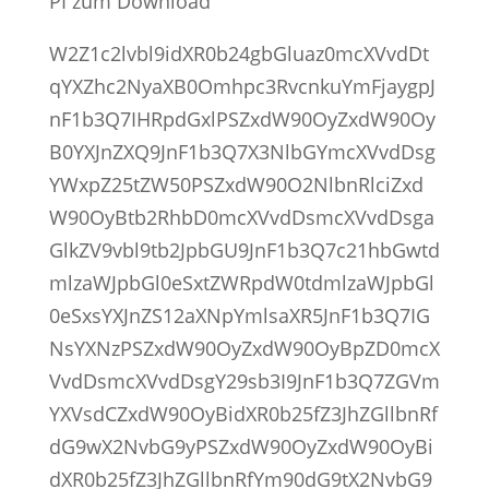
PI zum Download
W2Z1c2lvbl9idXR0b24gbGluaz0mcXVvdDt
qYXZhc2NyaXB0Omhpc3RvcnkuYmFjaygpJ
nF1b3Q7IHRpdGxlPSZxdW90OyZxdW90Oy
B0YXJnZXQ9JnF1b3Q7X3NlbGYmcXVvdDsg
YWxpZ25tZW50PSZxdW90O2NlbnRlciZxd
W90OyBtb2RhbD0mcXVvdDsmcXVvdDsga
GlkZV9vbl9tb2JpbGU9JnF1b3Q7c21hbGwtd
mlzaWJpbGl0eSxtZWRpdW0tdmlzaWJpbGl
0eSxsYXJnZS12aXNpYmlsaXR5JnF1b3Q7IG
NsYXNzPSZxdW90OyZxdW90OyBpZD0mcX
VvdDsmcXVvdDsgY29sb3I9JnF1b3Q7ZGVm
YXVsdCZxdW90OyBidXR0b25fZ3JhZGllbnRf
dG9wX2NvbG9yPSZxdW90OyZxdW90OyBi
dXR0b25fZ3JhZGllbnRfYm90dG9tX2NvbG9