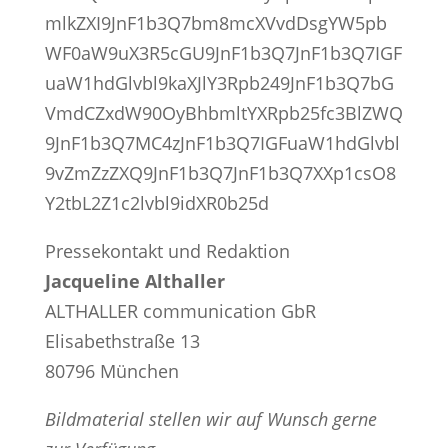
mlkZXI9JnF1b3Q7bm8mcXVvdDsgYW5pb
WF0aW9uX3R5cGU9JnF1b3Q7JnF1b3Q7IGF
uaW1hdGlvbl9kaXJlY3Rpb249JnF1b3Q7bG
VmdCZxdW90OyBhbmltYXRpb25fc3BlZWQ
9JnF1b3Q7MC4zJnF1b3Q7IGFuaW1hdGlvbl
9vZmZzZXQ9JnF1b3Q7JnF1b3Q7XXp1csO8
Y2tbL2Z1c2lvbl9idXR0b25d
Pressekontakt und Redaktion
Jacqueline Althaller
ALTHALLER communication GbR
Elisabethstraße 13
80796 München
Bildmaterial stellen wir auf Wunsch gerne