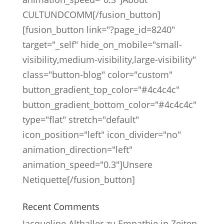
CULTUNDCOMM[/fusion_button]
[fusion_button link="?page_id=8240"
target="_self" hide_on_mobile="small-
visibility,medium-visibility,large-visibility"
class="button-blog" color="custom"
button_gradient_top_color="#4c4c4c"
button_gradient_bottom_color="#4c4c4c"
type="flat" stretch="default"
icon_position="left" icon_divider="no"
animation_direction="left"
animation_speed="0.3"]Unsere
Netiquette[/fusion_button]
Recent Comments
Jacqueline Althaller
zu
Empathie in Zeiten