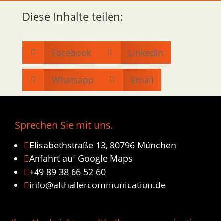
Diese Inhalte teilen:
Facebook
Linkedin


Whatsapp
Email


Sprechen Sie mit uns.
Elisabethstraße 13, 80796 München

Anfahrt auf Google Maps

+49 89 38 66 52 60

info@althallercommunication.de
