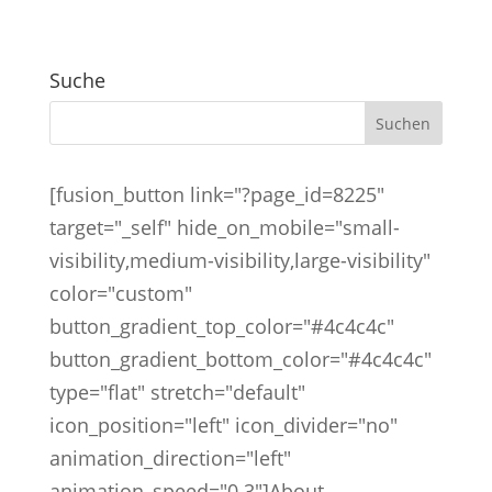
Suche
[fusion_button link="?page_id=8225"
target="_self" hide_on_mobile="small-
visibility,medium-visibility,large-visibility"
color="custom"
button_gradient_top_color="#4c4c4c"
button_gradient_bottom_color="#4c4c4c"
type="flat" stretch="default"
icon_position="left" icon_divider="no"
animation_direction="left"
animation_speed="0.3"]About