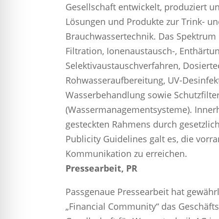
Gesellschaft entwickelt, produziert u
Lösungen und Produkte zur Trink- u
Brauchwassertechnik. Das Spektrum 
Filtration, Ionenaustausch-, Enthärtu
Selektivaustauschverfahren, Dosierte
Rohwasseraufbereitung, UV-Desinfekt
Wasserbehandlung sowie Schutzfilte
(Wassermanagementsysteme). Innerh
gesteckten Rahmens durch gesetzlic
Publicity Guidelines galt es, die vorr
Kommunikation zu erreichen.
Pressearbeit, PR
Passgenaue Pressearbeit hat gewährle
„Financial Community“ das Geschäf