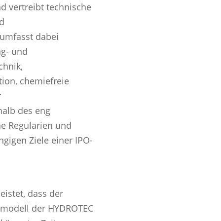
nd vertreibt technische
nd
umfasst dabei
ng- und
chnik,
ion, chemiefreie
r
alb des eng
he Regularien und
angigen Ziele einer IPO-
istet, dass der
tsmodell der HYDROTEC