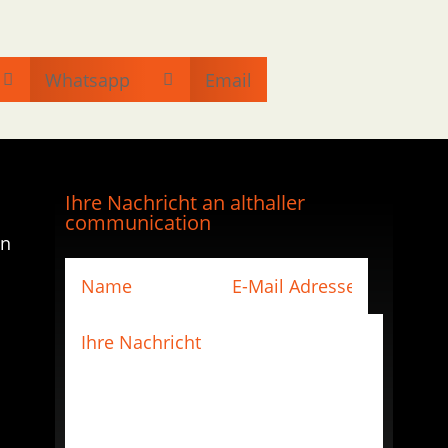
Whatsapp
Email


Ihre Nachricht an althaller
communication
en