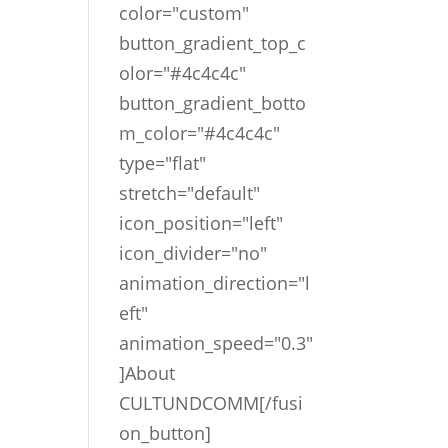
color="custom"
button_gradient_top_c
olor="#4c4c4c"
button_gradient_botto
m_color="#4c4c4c"
type="flat"
stretch="default"
icon_position="left"
icon_divider="no"
animation_direction="l
eft"
animation_speed="0.3"
]About
CULTUNDCOMM[/fusi
on_button]