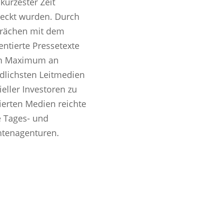
kürzester Zeit
weckt wurden. Durch
prächen mit dem
ntierte Pressetexte
ein Maximum an
edlichsten Leitmedien
eller Investoren zu
ierten Medien reichte
e Tages- und
htenagenturen.