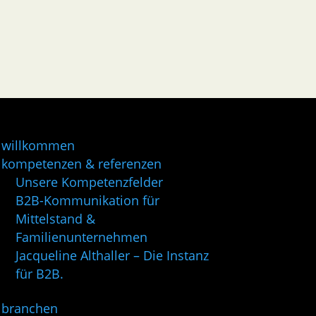
willkommen
kompetenzen & referenzen
Unsere Kompetenzfelder
B2B-Kommunikation für
Mittelstand &
Familienunternehmen
Jacqueline Althaller – Die Instanz
für B2B.
branchen