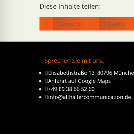
Diese Inhalte teilen:
Facebook
Linkedin


Sprechen Sie mit uns.
Elisabethstraße 13, 80796 Münch

Anfahrt auf Google Maps

+49 89 38 66 52 60

info@althallercommunication.de
